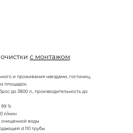
 очистки
с монтажом
нного и проживания наездами, гостиниц,
х площадок.
брос до 3800 л., производительность до
 99 %
00 л/мин
я очищенной воды
одающей d 110 трубы